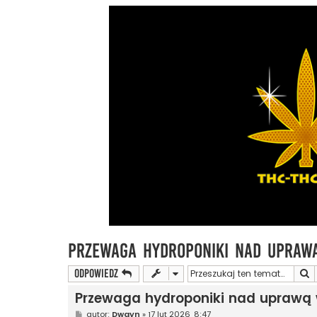
Przewaga hydroponiki nad uprawą
S
ODPOWIEDZ
Przewaga hydroponiki nad uprawą w
P
autor:
Dwayn
»
17 lut 2026, 8:47