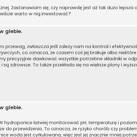
nej. Zastanawiam się, czy naprawdę jest aż tak dużo lepsza o
ywiście warto w nią inwestować?
 glebie.
zewag, zwłaszcza jeśli zależy nam na kontroli i efektywnośc
ywczych, co oznacza, że czasem coś jej brakuje albo niektóre
 precyzyjnie dawkować wszystkie potrzebne składniki w od
j i są zdrowsze. To także przekłada się na większe plony i wyżs
 glebie.
 W hydroponice łatwiej monitorować pH, temperaturę i poziom
ejsze do przewidzenia. To oznacza, że ryzyko chorób czy probl
ce woda jest cyrkulowana, więc jest jej znacznie mniej potrze