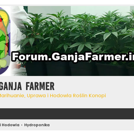
Ganja Farmer
Marihuanie, Uprawa i Hodowla Roślin Konopi
i Hodowla
Hydroponika