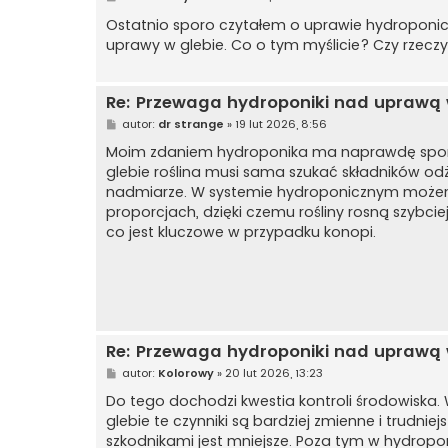
o
s
Ostatnio sporo czytałem o uprawie hydroponicz
t
uprawy w glebie. Co o tym myślicie? Czy rzecz
Re: Przewaga hydroponiki nad uprawą w
P
autor:
dr strange
»
19 lut 2026, 8:56
o
s
Moim zdaniem hydroponika ma naprawdę sporo pr
t
glebie roślina musi sama szukać składników odż
nadmiarze. W systemie hydroponicznym możemy
proporcjach, dzięki czemu rośliny rosną szybcie
co jest kluczowe w przypadku konopi.
Re: Przewaga hydroponiki nad uprawą w
P
autor:
Kolorowy
»
20 lut 2026, 13:23
o
s
Do tego dochodzi kwestia kontroli środowiska.
t
glebie te czynniki są bardziej zmienne i trudni
szkodnikami jest mniejsze. Poza tym w hydroponi