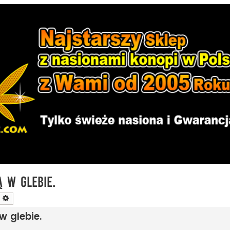
 w glebie.
zukaj
Wyszukiwanie zaawansowane
 glebie.