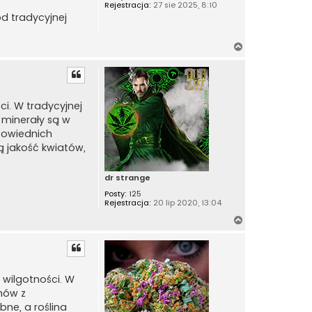
Rejestracja:
27 sie 2025, 8:10
d tradycyjnej
N
a
g
ó
r
i. W tradycyjnej
ę
 minerały są w
powiednich
zą jakość kwiatów,
dr strange
Posty:
125
Rejestracja:
20 lip 2020, 13:04
N
a
g
ó
r
 wilgotności. W
ę
emów z
bne, a roślina