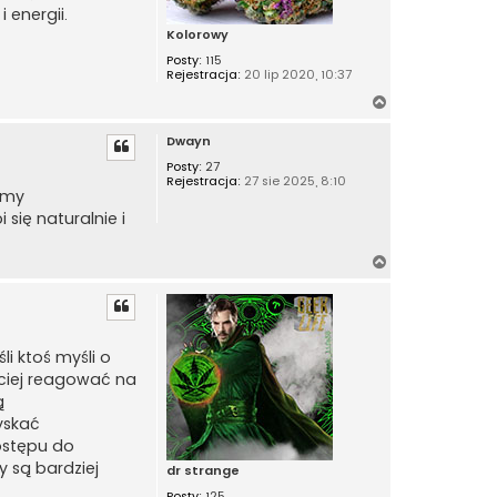
energii.
Kolorowy
Posty:
115
Rejestracja:
20 lip 2020, 10:37
N
a
Dwayn
g
ó
Posty:
27
Rejestracja:
27 sie 2025, 8:10
r
emy
ę
się naturalnie i
N
a
g
ó
r
i ktoś myśli o
ę
bciej reagować na
ą
yskać
dostępu do
 są bardziej
dr strange
Posty:
125