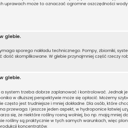
h uprawach może to oznaczać ogromne oszczędności wody i 
 glebie.
wymaga sporego nakładu technicznego. Pompy, zbiorniki, syst
dość skomplikowane. W glebie przynajmniej część rzeczy robi 
 glebie.
 a system trzeba dobrze zaplanować i kontrolować. Jednak jeśl
ponika w dłuższej perspektywie może się opłacić. Możemy szy
e często jest trudniejsze i mniej dokładne. Dla osób, które chc
 przewaga. I jeszcze jeden aspekt, w hydroponice łatwiej uz
arza się, że niektóre rośliny rosną wolniej, bo np. mają mniej 
e rośliny są praktycznie w tych samych warunkach, więc plony
 produkcji koncentratów.