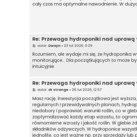
cały czas ma optymalne nawodnienie. W dużyc
Re: Przewaga hydroponiki nad uprawą w
P
autor:
Dwayn
»
23 lut 2026, 9:29
o
s
Rozumiem, ale wydaje mi się, że hydroponika 
t
monitorujące… Dla początkujących to może być 
intuicyjnie.
Re: Przewaga hydroponiki nad uprawą w
P
autor:
dr strange
»
26 lut 2026, 12:57
o
s
Masz rację, inwestycja początkowa jest wyższa,
t
regularnych i przewidywalnych plonach, hydro
niedobory i poprawiać warunki roślin, co w glebi
zoptymalizować każdy etap wzrostu, to ogromna
równomierne wzrosty i jakość roślin. W glebie zd
składników odżywczych. W hydroponice wszystki
jednolite, co jest ważne np. przy sprzedaży lub