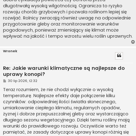
długotrwałą wysoką wilgotnością. Ogranicza to ryzyko
rozwoju chorób grzybowych i pozwala roślinom lepiej się
rozwijać. Rolnicy zwracają również uwagę na odpowiednie
przygotowanie gleby oraz monitorowanie warunków
pogodowych, ponieważ zmieniający się klimat może
wpływać na jakość i tempo wzrostu wielu roślin uprawnych.
Wronek
Re: Jakie warunki klimatyczne są najlepsze do
uprawy konopi?
P
30 lip 2026, 12:32
o
s
Teraz rozumiem, że nie chodzi wyłącznie o wysoką
t
temperaturę. Najlepsze efekty daje połączenie kilku
czynników: odpowiedniej ilości światła słonecznego,
umiarkowanie ciepłego klimatu, regularnych opadów,
żyznej i dobrze przepuszczalnej gleby oraz wystarczająco
długiego sezonu wegetacyjnego. Dzięki temu rośliny mają
warunki do prawidłowego rozwoju. Oczywiście warto też
pamiętać, że zasady dotyczące uprawy konopi różnią się