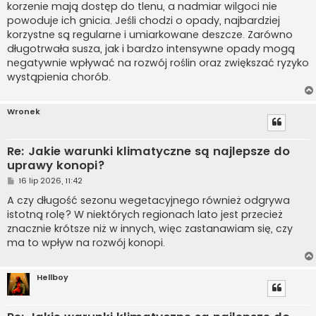
korzenie mają dostęp do tlenu, a nadmiar wilgoci nie
powoduje ich gnicia. Jeśli chodzi o opady, najbardziej
korzystne są regularne i umiarkowane deszcze. Zarówno
długotrwała susza, jak i bardzo intensywne opady mogą
negatywnie wpływać na rozwój roślin oraz zwiększać ryzyko
wystąpienia chorób.
Wronek
Re: Jakie warunki klimatyczne są najlepsze do
uprawy konopi?
P
16 lip 2026, 11:42
o
s
A czy długość sezonu wegetacyjnego również odgrywa
t
istotną rolę? W niektórych regionach lato jest przecież
znacznie krótsze niż w innych, więc zastanawiam się, czy
ma to wpływ na rozwój konopi.
Hellboy