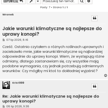
Szukaj
Wyszukiwan
ODPOWIEDZ
Posty: 7 • Strona
1
z
1
Wronek
Jakie warunki klimatyczne są najlepsze do
uprawy konopi?
P
07 lip 2026, 8:16
o
s
Cześć. Ostatnio czytałem o różnych roślinach uprawnych i
t
zaciekawiło mnie, jakie warunki klimatyczne są najbardziej
odpowiednie do uprawy konopi. Wiem, że występują różne
odmiany, dlatego zastanawiam się, czy wszystkie mają
podobne wymagania, czy jednak potrzebują odmiennych
warunków. Czy mógłby mi ktoś to dokładniej wyjaśnić?
Kris1999
Re: Jakie warunki klimatyczne są najlepsze do
uprawy konopi?
P
08 lip 2026, 9:38