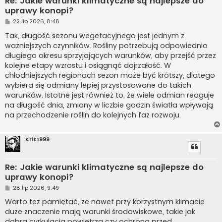
Re: Jakie warunki klimatyczne są najlepsze do
uprawy konopi?
P
22 lip 2026, 8:48
o
s
Tak, długość sezonu wegetacyjnego jest jednym z
t
ważniejszych czynników. Rośliny potrzebują odpowiednio
długiego okresu sprzyjających warunków, aby przejść przez
kolejne etapy wzrostu i osiągnąć dojrzałość. W
chłodniejszych regionach sezon może być krótszy, dlatego
wybiera się odmiany lepiej przystosowane do takich
warunków. Istotne jest również to, że wiele odmian reaguje
na długość dnia, zmiany w liczbie godzin światła wpływają
na przechodzenie roślin do kolejnych faz rozwoju.
Kris1999
Re: Jakie warunki klimatyczne są najlepsze do
uprawy konopi?
P
28 lip 2026, 9:49
o
s
Warto też pamiętać, że nawet przy korzystnym klimacie
t
duże znaczenie mają warunki środowiskowe, takie jak
dobra cyrkulacja powietrza czy ochrona przed