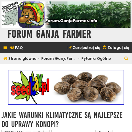
Forum Ganja Farmer
FAQ
Zarejestruj się
Zaloguj się
S
Strona główna
Forum GanjaFarmer - Dyskusje o Marihuanie
Pytania Ogólne
z
u
k
a
j
Jakie warunki klimatyczne są najlepsze
do uprawy konopi?