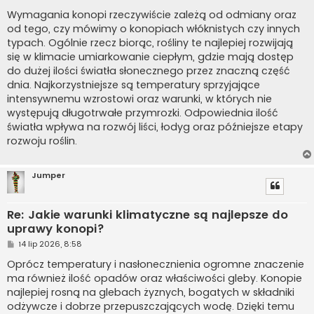
o
s
Wymagania konopi rzeczywiście zależą od odmiany oraz
t
od tego, czy mówimy o konopiach włóknistych czy innych
typach. Ogólnie rzecz biorąc, rośliny te najlepiej rozwijają
się w klimacie umiarkowanie ciepłym, gdzie mają dostęp
do dużej ilości światła słonecznego przez znaczną część
dnia. Najkorzystniejsze są temperatury sprzyjające
intensywnemu wzrostowi oraz warunki, w których nie
występują długotrwałe przymrozki. Odpowiednia ilość
światła wpływa na rozwój liści, łodyg oraz późniejsze etapy
rozwoju roślin.
Jumper
Re: Jakie warunki klimatyczne są najlepsze do
uprawy konopi?
P
14 lip 2026, 8:58
o
s
Oprócz temperatury i nasłonecznienia ogromne znaczenie
t
ma również ilość opadów oraz właściwości gleby. Konopie
najlepiej rosną na glebach żyznych, bogatych w składniki
odżywcze i dobrze przepuszczających wodę. Dzięki temu