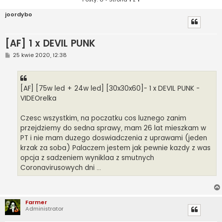
joordybo
[AF] 1 x DEVIL PUNK
P
25 kwie 2020, 12:38
o
s
t
[AF] [75w led + 24w led] [30x30x60]- 1 x DEVIL PUNK -
VIDEOrelka
Czesc wszystkim, na poczatku cos luznego zanim
przejdziemy do sedna sprawy, mam 26 lat mieszkam w
PT i nie mam duzego doswiadczenia z uprawami (jeden
krzak za soba) Palaczem jestem jak pewnie kazdy z was
opcja z sadzeniem wyniklaa z smutnych
Coronavirusowych dni ...
Farmer
Administrator