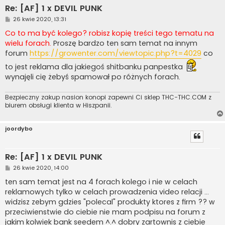
Re: [AF] 1 x DEVIL PUNK
P
26 kwie 2020, 13:31
o
s
Co to ma być kolego? robisz kopię treści tego tematu na
t
wielu forach.
Proszę bardzo ten sam temat na innym
forum
https://growenter.com/viewtopic.php?t=4029
co
to jest reklama dla jakiegoś shitbanku panpestka
wynajęli cię żebyś spamował po różnych forach.
Bezpieczny zakup nasion konopi zapewni Ci sklep THC-THC.COM z
biurem obsługi klienta w Hiszpanii.
joordybo
Re: [AF] 1 x DEVIL PUNK
P
26 kwie 2020, 14:00
o
s
ten sam temat jest na 4 forach kolego i nie w celach
t
reklamowych tylko w celach prowadzenia video relacji ...
widzisz zebym gdzies "polecal" produkty ktores z firm ?? w
przeciwienstwie do ciebie nie mam podpisu na forum z
jakim kolwiek bank seedem ^.^ dobry zartownis z ciebie