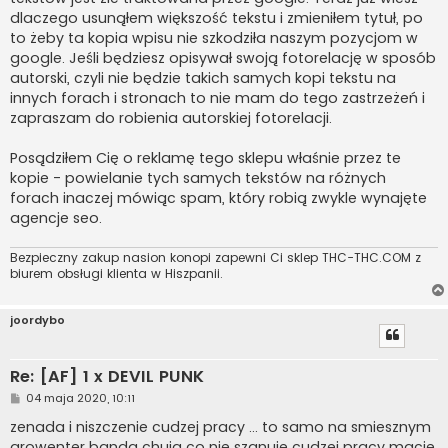
dlaczego usunąłem większość tekstu i zmieniłem tytuł, po
to żeby ta kopia wpisu nie szkodziła naszym pozycjom w
google. Jeśli będziesz opisywał swoją fotorelację w sposób
autorski, czyli nie będzie takich samych kopi tekstu na
innych forach i stronach to nie mam do tego zastrzeżeń i
zapraszam do robienia autorskiej fotorelacji.
Posądziłem Cię o reklamę tego sklepu właśnie przez te
kopie - powielanie tych samych tekstów na różnych
forach inaczej mówiąc spam, który robią zwykle wynajęte
agencje seo.
Bezpieczny zakup nasion konopi zapewni Ci sklep THC-THC.COM z
biurem obsługi klienta w Hiszpanii.
joordybo
Re: [AF] 1 x DEVIL PUNK
P
04 maja 2020, 10:11
o
s
zenada i niszczenie cudzej pracy ... to samo na smiesznym
t
growenter banda chuja co nie szanuje cudzej pracy macie