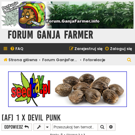
Forum Ganja Farmer
FAQ
Zarejestruj się
Zaloguj się
S
Strona główna
Forum GanjaFarmer - Uprawa i Hodowla
Fotorelacje
z
u
k
a
j
[AF] 1 x DEVIL PUNK
Szukaj
Wyszukiwan
ODPOWIEDZ
Posty: 8 • Strona
1
z
1