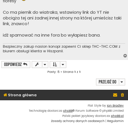
floresy
Co ma piernik do wiatraka, wstawiony link do YT nie
obciąża tej ani żadnej innej strony na której umieścisz taki
link, znawco!
idź spamować na inne fora bo wyłapiesz bana.
Bezpieczny zakup nasion konopi zapewni Ci sklep THC-THC.COM z
biurem obsługi klienta w Hiszpanii.
ODPOWIEDZ
Posty: 8 • Strona
1
z
1
Przejdź do
Strona główna
Flat Style by
Ian Bradley
Technologię dostarcza
phpBB
® Forum Software © phpBB Limited
Polski pakiet językowy dostarcza
phpBB.pl
Zasady ochrony danych osobowych
|
Regulamin