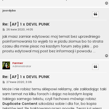
joordybo
Re: [AF] 1 x DEVIL PUNK
P
26 kwie 2020, 14:05
o
s
jak masz zamiar edytowac moj temat bez uprzedniego
t
poinformowania to wyjeb to w pizdu ziomus bo to strata
czasu dla mnie pisac na kazdym forum zeby jakis ... po
prostu edytowal moj post bez informacji i powodu ....
Farmer
Administrator
Re: [AF] 1 x DEVIL PUNK
P
27 kwie 2020, 3:08
o
s
Może i nie robisz temu sklepowi reklamy, ale zakładając taki
t
sam temat na kilku forach i dając na każdym kopię
takiego samego tekstu, czyli fachowo mówiąc robisz:
Duplicate Content
szkodzisz sobie i dla for, bo kopia
tekstów jest źle traktowana przez google. Teraz już wiesz