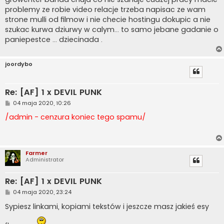
problemy ze robie video relacje trzeba napisac ze wam
strone mulli od filmow i nie checie hostingu dokupic a nie
szukac kurwa dziurwy w calym... to samo jebane gadanie o
paniepestce ... dziecinada .
joordybo
Re: [AF] 1 x DEVIL PUNK
P
04 maja 2020, 10:26
o
s
/admin - cenzura koniec tego spamu/
t
Farmer
Administrator
Re: [AF] 1 x DEVIL PUNK
P
04 maja 2020, 23:24
o
s
Sypiesz linkami, kopiami tekstów i jeszcze masz jakieś esy
t