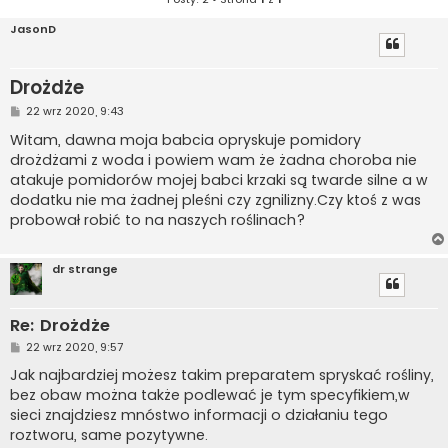
JasonD
Drożdże
P
22 wrz 2020, 9:43
o
s
Witam, dawna moja babcia opryskuje pomidory
t
drożdżami z woda i powiem wam że żadna choroba nie
atakuje pomidorów mojej babci krzaki są twarde silne a w
dodatku nie ma żadnej pleśni czy zgnilizny.Czy ktoś z was
probował robić to na naszych roślinach?
dr strange
Re: Drożdże
P
22 wrz 2020, 9:57
o
s
Jak najbardziej możesz takim preparatem spryskać rośliny,
t
bez obaw można także podlewać je tym specyfikiem,w
sieci znajdziesz mnóstwo informacji o działaniu tego
roztworu, same pozytywne.