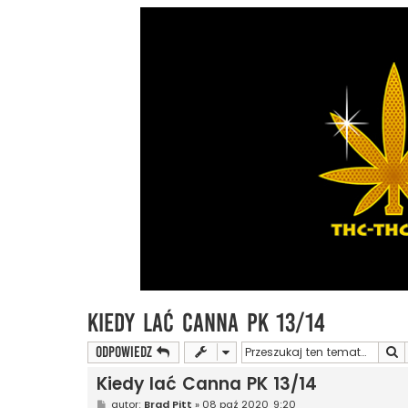
Kiedy lać Canna PK 13/14
S
ODPOWIEDZ
Kiedy lać Canna PK 13/14
P
autor:
Brad Pitt
»
08 paź 2020, 9:20