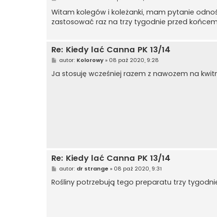
o
s
Witam kolegów i koleżanki, mam pytanie odnośn
t
zastosować raz na trzy tygodnie przed końcem,
Re: Kiedy lać Canna PK 13/14
P
autor:
Kolorowy
»
08 paź 2020, 9:28
o
s
Ja stosuję wcześniej razem z nawozem na kwitn
t
Re: Kiedy lać Canna PK 13/14
P
autor:
dr strange
»
08 paź 2020, 9:31
o
s
Rośliny potrzebują tego preparatu trzy tygodn
t