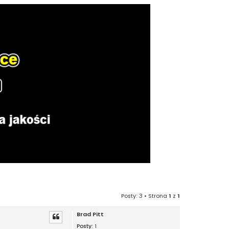
Posty: 3 • Strona
1
z
1
Brad Pitt
Posty:
1