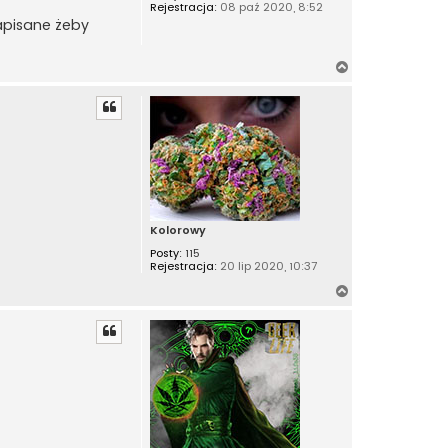
Rejestracja:
08 paź 2020, 8:52
apisane żeby
N
a
g
ó
r
ę
Kolorowy
Posty:
115
Rejestracja:
20 lip 2020, 10:37
N
a
g
ó
r
ę