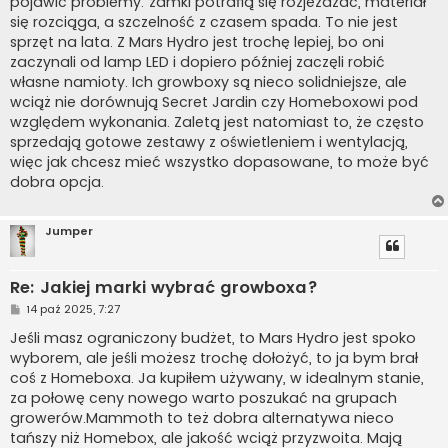
pojawić problemy: zamki potrafią się rozjeżdżać, materiał
się rozciąga, a szczelność z czasem spada. To nie jest
sprzęt na lata. Z Mars Hydro jest trochę lepiej, bo oni
zaczynali od lamp LED i dopiero później zaczęli robić
własne namioty. Ich growboxy są nieco solidniejsze, ale
wciąż nie dorównują Secret Jardin czy Homeboxowi pod
względem wykonania. Zaletą jest natomiast to, że często
sprzedają gotowe zestawy z oświetleniem i wentylacją,
więc jak chcesz mieć wszystko dopasowane, to może być
dobra opcja.
Jumper
Re: Jakiej marki wybrać growboxa?
P
14 paź 2025, 7:27
o
s
Jeśli masz ograniczony budżet, to Mars Hydro jest spoko
t
wyborem, ale jeśli możesz trochę dołożyć, to ja bym brał
coś z Homeboxa. Ja kupiłem używany, w idealnym stanie,
za połowę ceny nowego warto poszukać na grupach
growerów.Mammoth to też dobra alternatywa nieco
tańszy niż Homebox, ale jakość wciąż przyzwoita. Mają