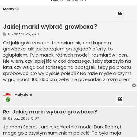
Marky33
Jakiej marki wybrać growboxa?
P
08 paź 2025, 7:40
o
s
Od jakiegoś czasu zastanawiam się nad kupnem
t
growboxa, ale jak zacząłem przeglądać oferty, to
zgłupiałem. Tyle marek, różnych modeli, rozmiarów i cen.
Nie wiem, czy lepiej iść w coś droższego, żeby starczyło na
lata, czy wziąć coś tańszego na początek, żeby po prostu
spróbować. Co wy byście polecili? Na razie myślę o czymś
w granicach 100×100 cm, żeby nie przesadzić z rozmiarem.
Małyziom
Re: Jakiej marki wybrać growboxa?
P
09 paź 2025, 8:07
o
s
Ja mam Secret Jardin, konkretnie model Dark Room, i
t
mogę go z czystym sumieniem polecić. To była moja