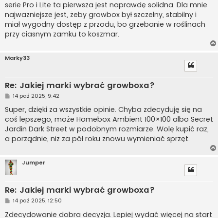
serie Pro i Lite ta pierwsza jest naprawdę solidna. Dla mnie
najważniejsze jest, żeby growbox był szczelny, stabilny i
miał wygodny dostęp z przodu, bo grzebanie w roślinach
przy ciasnym zamku to koszmar.
Marky33
Re: Jakiej marki wybrać growboxa?
P
14 paź 2025, 9:42
o
s
Super, dzięki za wszystkie opinie. Chyba zdecyduję się na
t
coś lepszego, może Homebox Ambient 100×100 albo Secret
Jardin Dark Street w podobnym rozmiarze. Wolę kupić raz,
a porządnie, niż za pół roku znowu wymieniać sprzęt.
Jumper
Re: Jakiej marki wybrać growboxa?
P
14 paź 2025, 12:50
o
s
Zdecydowanie dobra decyzja. Lepiej wydać więcej na start