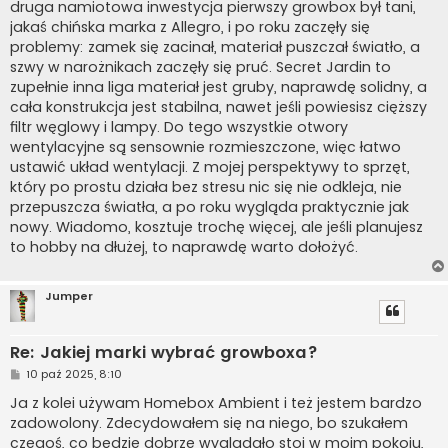
druga namiotowa inwestycja pierwszy growbox był tani,
jakaś chińska marka z Allegro, i po roku zaczęły się
problemy: zamek się zacinał, materiał puszczał światło, a
szwy w narożnikach zaczęły się pruć. Secret Jardin to
zupełnie inna liga materiał jest gruby, naprawdę solidny, a
cała konstrukcja jest stabilna, nawet jeśli powiesisz cięższy
filtr węglowy i lampy. Do tego wszystkie otwory
wentylacyjne są sensownie rozmieszczone, więc łatwo
ustawić układ wentylacji. Z mojej perspektywy to sprzęt,
który po prostu działa bez stresu nic się nie odkleja, nie
przepuszcza światła, a po roku wygląda praktycznie jak
nowy. Wiadomo, kosztuje trochę więcej, ale jeśli planujesz
to hobby na dłużej, to naprawdę warto dołożyć.
Jumper
Re: Jakiej marki wybrać growboxa?
P
10 paź 2025, 8:10
o
s
Ja z kolei używam Homebox Ambient i też jestem bardzo
t
zadowolony. Zdecydowałem się na niego, bo szukałem
czegoś, co będzie dobrze wyglądało stoi w moim pokoju,