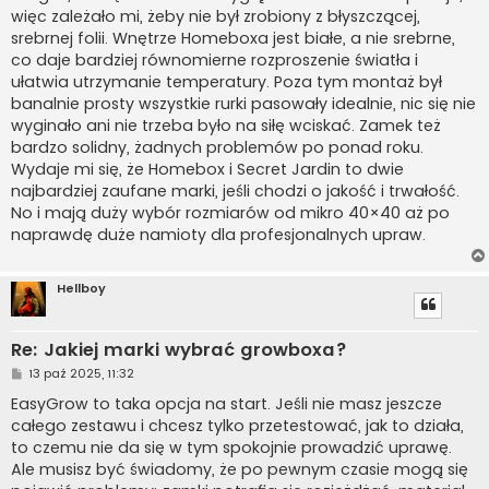
więc zależało mi, żeby nie był zrobiony z błyszczącej,
srebrnej folii. Wnętrze Homeboxa jest białe, a nie srebrne,
co daje bardziej równomierne rozproszenie światła i
ułatwia utrzymanie temperatury. Poza tym montaż był
banalnie prosty wszystkie rurki pasowały idealnie, nic się nie
wyginało ani nie trzeba było na siłę wciskać. Zamek też
bardzo solidny, żadnych problemów po ponad roku.
Wydaje mi się, że Homebox i Secret Jardin to dwie
najbardziej zaufane marki, jeśli chodzi o jakość i trwałość.
No i mają duży wybór rozmiarów od mikro 40×40 aż po
naprawdę duże namioty dla profesjonalnych upraw.
Hellboy
Re: Jakiej marki wybrać growboxa?
P
13 paź 2025, 11:32
o
s
EasyGrow to taka opcja na start. Jeśli nie masz jeszcze
t
całego zestawu i chcesz tylko przetestować, jak to działa,
to czemu nie da się w tym spokojnie prowadzić uprawę.
Ale musisz być świadomy, że po pewnym czasie mogą się