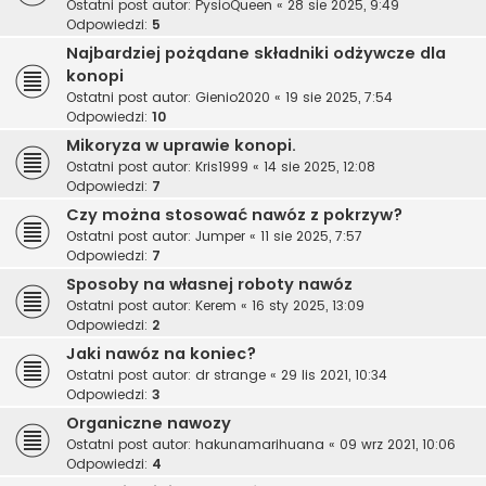
Ostatni post autor:
PysioQueen
«
28 sie 2025, 9:49
Odpowiedzi:
5
Najbardziej pożądane składniki odżywcze dla
konopi
Ostatni post autor:
Gienio2020
«
19 sie 2025, 7:54
Odpowiedzi:
10
Mikoryza w uprawie konopi.
Ostatni post autor:
Kris1999
«
14 sie 2025, 12:08
Odpowiedzi:
7
Czy można stosować nawóz z pokrzyw?
Ostatni post autor:
Jumper
«
11 sie 2025, 7:57
Odpowiedzi:
7
Sposoby na własnej roboty nawóz
Ostatni post autor:
Kerem
«
16 sty 2025, 13:09
Odpowiedzi:
2
Jaki nawóz na koniec?
Ostatni post autor:
dr strange
«
29 lis 2021, 10:34
Odpowiedzi:
3
Organiczne nawozy
Ostatni post autor:
hakunamarihuana
«
09 wrz 2021, 10:06
Odpowiedzi:
4