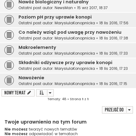
Nawóz biologiczny i naturalny
Ostatni post autor:
NewsMan
«
15 wrz 2017, 18:37
Poziom pH przy uprawie konopi
Ostatni post autor:
MarysiulaKonopnicka
«
18 lis 2016, 17:56
Co należy wziąć pod uwagę przy nawożeniu
Ostatni post autor:
MarysiulaKonopnicka
«
18 lis 2016, 17:38
Makroelementy
Ostatni post autor:
MarysiulaKonopnicka
«
18 lis 2016, 17:33
Składniki odżywcze przy uprawie konopi
Ostatni post autor:
MarysiulaKonopnicka
«
18 lis 2016, 17:23
Nawożenie
Ostatni post autor:
MarysiulaKonopnicka
«
18 lis 2016, 17:15
NOWY TEMAT
Tematy: 48 • Strona
1
z
1
Przejdź do
Twoje uprawnienia na tym forum
Nie możesz
tworzyć nowych tematów
Nie możesz
odpowiadać w tematach