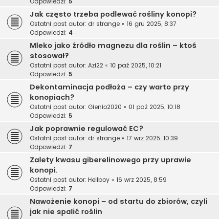
Odpowiedzi:
5
Jak często trzeba podlewać rośliny konopi?
Ostatni post autor:
dr strange
«
16 gru 2025, 8:37
Odpowiedzi:
4
Mleko jako źródło magnezu dla roślin – ktoś
stosował?
Ostatni post autor:
Azi22
«
10 paź 2025, 10:21
Odpowiedzi:
5
Dekontaminacja podłoża – czy warto przy
konopiach?
Ostatni post autor:
Gienio2020
«
01 paź 2025, 10:18
Odpowiedzi:
5
Jak poprawnie regulować EC?
Ostatni post autor:
dr strange
«
17 wrz 2025, 10:39
Odpowiedzi:
7
Zalety kwasu giberelinowego przy uprawie
konopi.
Ostatni post autor:
Hellboy
«
16 wrz 2025, 8:59
Odpowiedzi:
7
Nawożenie konopi – od startu do zbiorów, czyli
jak nie spalić roślin