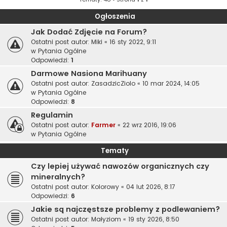
Ogłoszenia
Jak Dodać Zdjęcie na Forum?
Ostatni post autor:
Miki
«
16 sty 2022, 9:11
w
Pytania Ogólne
Odpowiedzi:
1
Darmowe Nasiona Marihuany
Ostatni post autor:
ZasadzicZiolo
«
10 mar 2024, 14:05
w
Pytania Ogólne
Odpowiedzi:
8
Regulamin
Ostatni post autor:
Farmer
«
22 wrz 2016, 19:06
w
Pytania Ogólne
Tematy
Czy lepiej używać nawozów organicznych czy
mineralnych?
Ostatni post autor:
Kolorowy
«
04 lut 2026, 8:17
Odpowiedzi:
6
Jakie są najczęstsze problemy z podlewaniem?
Ostatni post autor:
Małyziom
«
19 sty 2026, 8:50